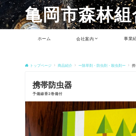
亀岡市森林組
ホーム
事業
会社案内
トップページ
商品紹介
ー除草剤・防虫剤・殺虫剤ー
携
携帯防虫器
予備線香2巻備付