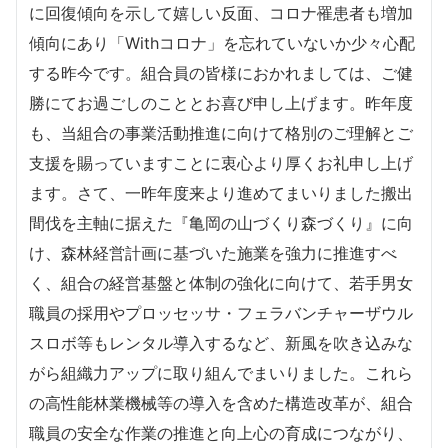
に回復傾向を示して嬉しい反面、コロナ罹患者も増加
傾向にあり「Withコロナ」を忘れていないか少々心配
する昨今です。組合員の皆様におかれましては、ご健
勝にてお過ごしのこととお喜び申し上げます。昨年度
も、当組合の事業活動推進に向けて格別のご理解とご
支援を賜っていますことに衷心より厚くお礼申し上げ
ます。さて、一昨年度来より進めてまいりました搬出
間伐を主軸に据えた『亀岡の山づくり森づくり』に向
け、森林経営計画に基づいた施業を強力に推進すべ
く、組合の経営基盤と体制の強化に向けて、若手男女
職員の採用やプロッセッサ・フェラバンチャーザウル
スロボ等もレンタル導入するなど、新風を吹き込みな
がら組織力アップに取り組んでまいりました。これら
の高性能林業機械等の導入を含めた構造改革が、組合
職員の安全な作業の推進と向上心の育成につながり、