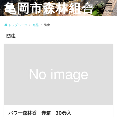
亀岡市森林組合
Menu
トップページ
商品
防虫
防虫
パワー森林香 赤箱 30巻入