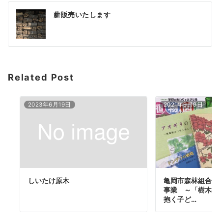
投
薪販売いたします
稿
ナ
ビ
ゲ
Related Post
ー
2023年6月19日
2021年9月9日
シ
ョ
ン
しいたけ原木
亀岡市森林組合 
事業 ～「樹木や
抱く子ど…