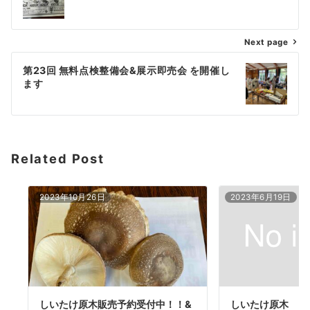
稿
ナ
Next page
ビ
ゲ
第23回 無料点検整備会&展示即売会 を開催し
ます
ー
シ
ョ
Related Post
ン
2023年10月26日
2023年6月19日
しいたけ原木販売予約受付中！！&
しいたけ原木